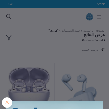
KWD
Arabic
الصفحة الرئيسية
جميع التصنيفات
"هواوي"
عرض النتائج
Products Found
2
ترتيب حسب