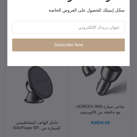
سجّل إيميلك للحصول على العروض الخاصة
شاحن سيارة لاسلكي
شاحن سيارة سريع بمنفذين
مغناطيسي من UGREEN
بقوة 63 وات من UGREEN
بقوة 15 وات CD345
KWD7.90
KWD14.50
Subscribe Now
شاحن سيارة UGREEN 36W
مع حافظة من الألومنيوم
(رمادي فضائي)CD213
KWD6.50
حامل الهاتف المغناطيسي
للسيارة من RAVPower RP-
SH1002