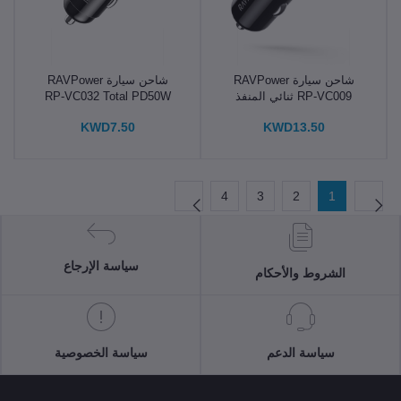
شاحن سيارة RAVPower
شاحن سيارة RAVPower
RP-VC009 ثنائي المنفذ
RP-VC032 Total PD50W
بقوة 48 وات مع تقنية
KWD13.50
KWD7.50
PD30W + QC3.0، أسود،
غير متصل بالإنترنت
4
3
2
1
سياسة الإرجاع
الشروط والأحكام
سياسة الدعم
سياسة الخصوصية