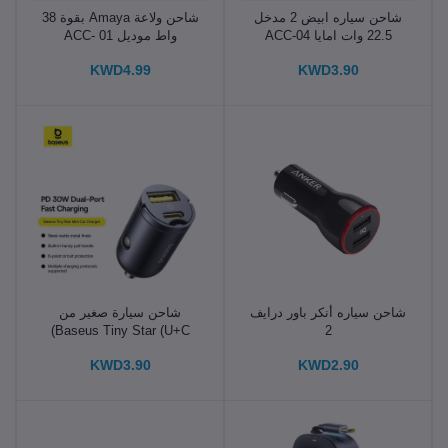
شاحن سياره ابيض 2 مدخل
شاحن ولاعة Amaya بقوة 38
22.5 وات امايا ACC-04
واط موديل ACC- 01
KWD4.99
KWD3.90
شاحن سياره أنكر باور درايف
شاحن سيارة صغير من
Baseus Tiny Star (U+C)
2
بقوة 30 وات باللون الأسود
KWD3.90
KWD2.90
الكوني