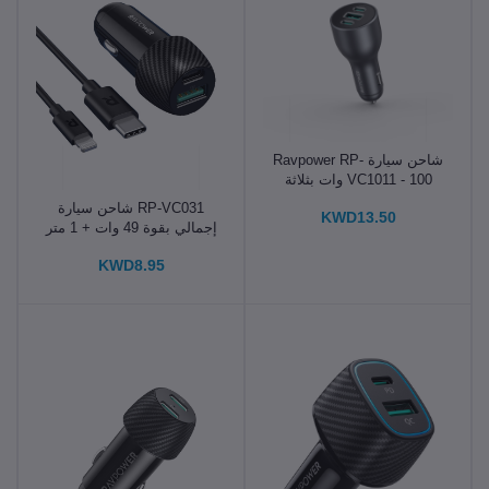
شاحن سيارة Ravpower RP-
VC1011 - 100 وات بثلاثة
منافذ - رمادي عالمي
RP-VC031 شاحن سيارة
KWD13.50
إجمالي بقوة 49 وات + 1 متر
كومبو باللون الأسود
KWD8.95