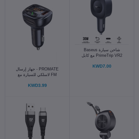
شاحن سيارة Baseus
PrimeTrip VR2 مع كابل
قابل للسحب C+C 30 واط
KWD7.00
PROMATE - جهاز إرسال
FM لاسلكي للسيارة مع
منفذين USB
KWD3.99