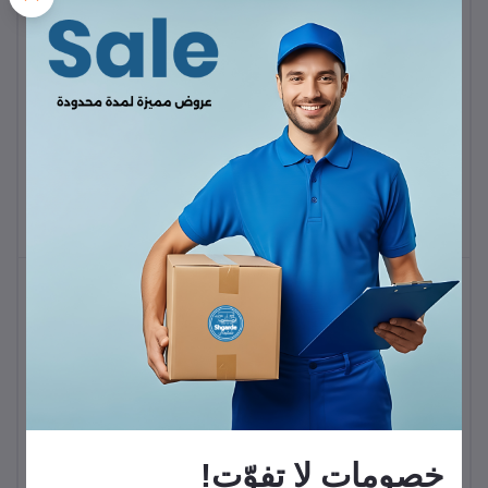
كاميرا ويب يوجرين يو إس
بي عالية الدقة
حامل هاتف على شكل شلال
KWD14.90
من UGREEN LP405
KWD5.50
خصومات لا تفوّت!