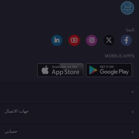
تابعنا
MOBILE APPS
جهات الاتصال
العنوان
حسابي
مجمع نورة , شارع شرحبيل , حولي ,الكويت