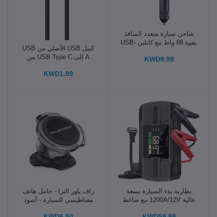
شاحن سيارة متعدد المنافذ
بقوة 88 واط مع كابلين USB-
كيبل USB الأصلي من USB
C و Lightning قابلين للسحب
A إلى USB Type C من
KWD9.99
بروميت
KWD1.99
بطارية بدء السيارة بسعة
راف باور الترا - حامل هاتف
عالية 1200A/12V مع ضاغط
مغناطيسي للسيارة - أسود
هواء ومصباح LED
KWD6.50
KWD59.99