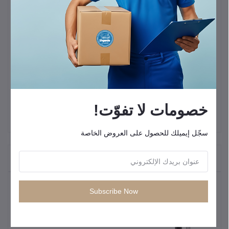
"*إقران تلقائي
*تحكم ذكي باللمس *وضع أحادي أو ستيريو
*سماعات أذن مقاومة للعرق
*مدة تشغيل 10 ساعات
*إعادة شحن 3-4 مرات"
سماعات أذن Rockrose True Wireless Opera Pro Whit RRWE26 -
بيضاء
خصومات لا تفوّت!
سجّل إيميلك للحصول على العروض الخاصة
"المنتجات التي يتم شراؤها بشكل متكرر"
المنتجات الأكثر مبيعًا
Subscribe Now
كيبل شحن سريع من انكر USB C إلى
USB C