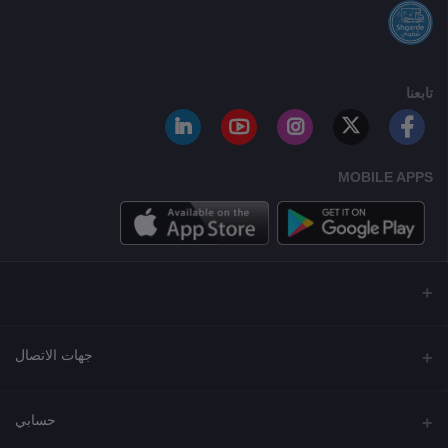
تابعنا
MOBILE APPS
جهات الاتصال
العنوان
حسابي
مجمع نورة , شارع شرحبيل , حولي ,الكويت