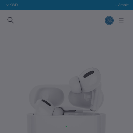
KWD
Arabic