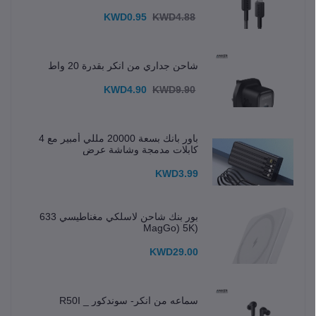
KWD0.95
KWD4.88
شاحن جداري من انكر بقدرة 20 واط
KWD4.90
KWD9.90
باور بانك بسعة 20000 مللي أمبير مع 4
كابلات مدمجة وشاشة عرض
KWD3.99
بور بنك شاحن لاسلكي مغناطيسي 633
(MagGo) 5K
KWD29.00
سماعه من انكر- سوندكور _ R50I