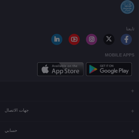
تابعنا
MOBILE APPS
جهات الاتصال
العنوان
حسابي
مجمع نورة , شارع شرحبيل , حولي ,الكويت