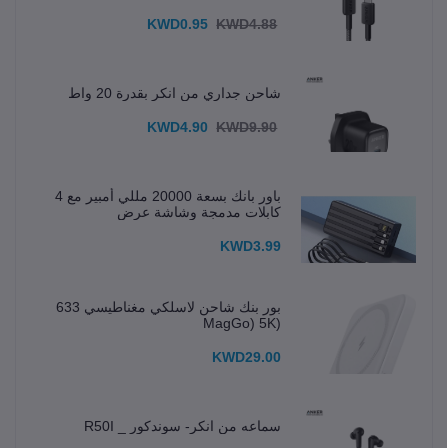
KWD0.95
KWD4.88
شاحن جداري من انكر بقدرة 20 واط
KWD4.90
KWD9.90
باور بانك بسعة 20000 مللي أمبير مع 4
كابلات مدمجة وشاشة عرض
KWD3.99
بور بنك شاحن لاسلكي مغناطيسي 633
(MagGo) 5K
KWD29.00
سماعه من انكر- سوندكور _ R50I