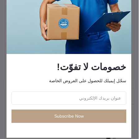
"◆ الإدخال: 100-240 فولت ~ 50/60 هرتز
◆ المخرج 1: 5 فولت ⎓3 أمبير 9 فولت ⎓2 أمبير 12 فولت ⎓1.5 أمبير
(QC3.0) ◆ المخرج 2: 5 فولت ⎓3 أمبير 9 فولت ⎓3 أمبير 15 فولت ⎓2
أمبير 20 فولت ⎓1.5 أمبير (PD)
◆ إجمالي المخرج (يعمل بمنفذين): 5 فولت ⎓3 أمبير 15 وات بحد
أقصى"
"شاحن سفر بمنفذين PD وQC 3.0 بحد أقصى 30 وات
(المعيار البريطاني)"
خصومات لا تفوّت!
سجّل إيميلك للحصول على العروض الخاصة
"المنتجات التي يتم شراؤها بشكل متكرر"
المنتجات الأكثر مبيعًا
Subscribe Now
كيبل شحن سريع من انكر USB C إلى
USB C