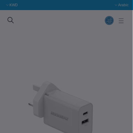
KWD
Arabic