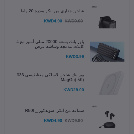
شاحن جداري من انكر بقدرة 20 واط
KWD4.90
KWD9.90
باور بانك بسعة 20000 مللي أمبير مع 4
كابلات مدمجة وشاشة عرض
KWD3.99
بور بنك شاحن لاسلكي مغناطيسي 633
(MagGo) 5K
KWD29.00
سماعه من انكر- سوندكور _ R50I
KWD4.90
KWD9.90