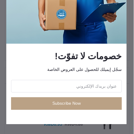
"*شحن سريع 2.4 أمبير
*كابل Lightning
*طول 100 سم
*المادة: بولي كلوريد الفينيل + نايلون + معدن"
كابل Lightning بطول 1 متر 2.4 أمبير
خصومات لا تفوّت!
سجّل إيميلك للحصول على العروض الخاصة
"المنتجات التي يتم شراؤها بشكل متكرر"
المنتجات الأكثر مبيعًا
Subscribe Now
كيبل شحن سريع من انكر USB C إلى
USB C
KWD0.95
KWD4.88