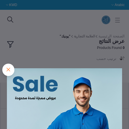
KWD
Arabic
الصفحة الرئيسية
العلامة التجارية
"يونيك"
عرض النتائج
Products Found
0
ترتيب حسب
سياسة الإرجاع
الشروط والأحكام
سياسة الدعم
سياسة الخصوصية