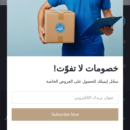
تابعنا
خصومات لا تفوّت!
MOBILE APPS
سجّل إيميلك للحصول على العروض الخاصة
Subscribe Now
جهات الاتصال