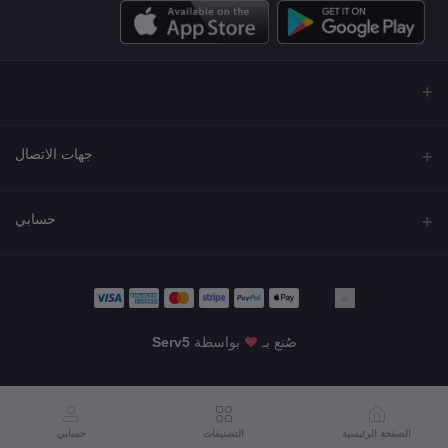
جهات الاتصال
العنوان
حسابي
مجمع نورة , شارع شرحبيل , حولي ,الكويت
تسجيل الدخول
الهاتف
22218000 - 66907790
تاريخ الطلب
صُنع بـ
بواسطة
Serv5
البريد الإلكتروني
قائمة أمنياتي
info@shgarde.com
تتبع الطلب
الصفحة الرئيسية
التصنيفات
حسابي