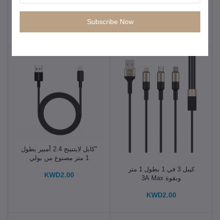
كيبل شحن سريع بقوة 20
كابل 3 في 1 بطول 1 متر
وات PD بطول 1 متر من
وبقوة 3A Max
Subscribe Now
النوع C إلى Lightning
KWD5.50
KWD5.00
"كابل لايتنينج 2.4 أمبير بطول
1 متر مصنوع من بولي
كلوريد الفينيل
كيبل 3 في 1 بطول 1 متر
KWD2.00
وبقوة 3A Max
KWD2.00