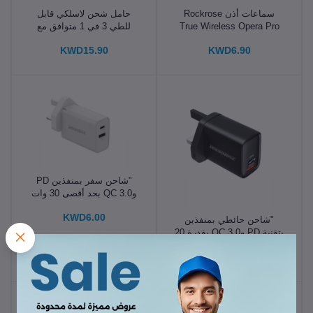
سماعات أذن Rockrose
حامل شحن لاسلكي قابل
True Wireless Opera Pro
للطي 3 في 1 متوافق مع
Whit RRWE26 - بيضاء
MagSafe"
KWD15.90
KWD6.90
"شاحن سفر بمنفذين PD
وQC 3.0 بحد أقصى 30 وات
KWD6.00
"شاحن حائطي بمنفذين
بتقنية PD وQC 3.0 بقدرة 20
وات
KWD3.50