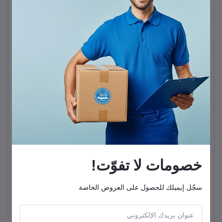
كيبل 3 أمبير 60 وات بحد
كيبل Lightning بطول 1 متر
أقصى 2 متر من النوع C إلى
2.4 أمبير
النوع C
KWD5.50
KWD5.00
خصومات لا تفوّت!
سجّل إيميلك للحصول على العروض الخاصة